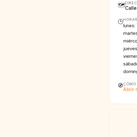
DIRE
🗺️
Calle
HORAR
🕒
lunes:
martes
miérco
jueves
vierne
sábado
doming
CÓMO 
🧭
Abrir