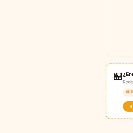
🏪
¿Ere
Recla
📸 S
R