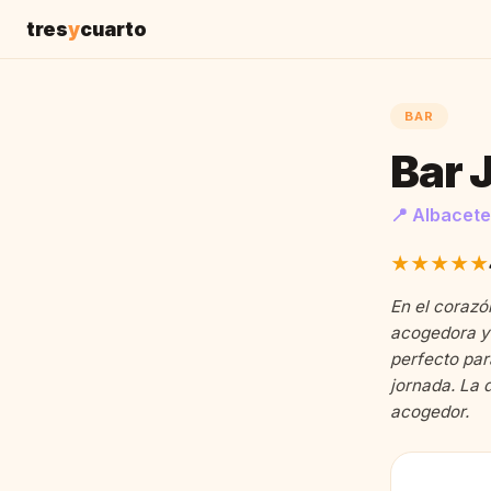
tres
y
cuarto
BAR
Bar 
📍 Albacete
★★★★★
En el corazó
acogedora y 
perfecto par
jornada. La 
acogedor.