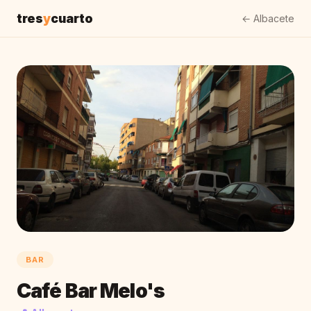
tres
y
cuarto
← Albacete
BAR
Café Bar Melo's