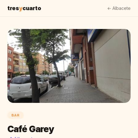
tres
y
cuarto
← Albacete
BAR
Café Garey