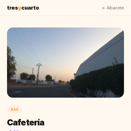
tres
y
cuarto
← Albacete
BAR
Cafetería