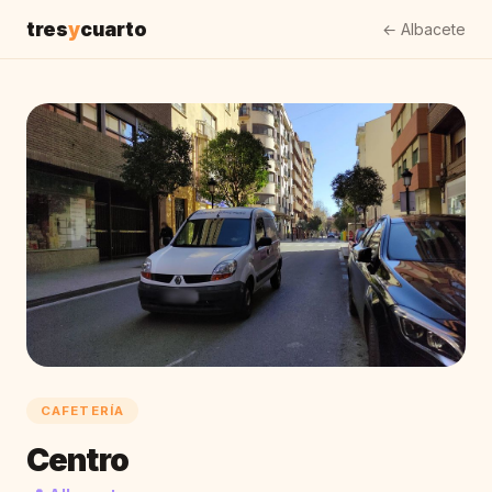
tres
y
cuarto
← Albacete
CAFETERÍA
Centro