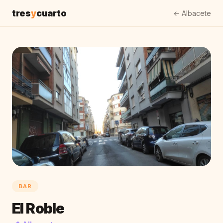
tres
y
cuarto
← Albacete
BAR
El Roble