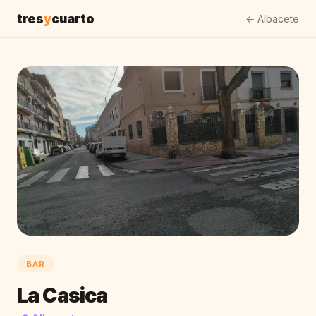
tres
y
cuarto
← Albacete
BAR
La Casica