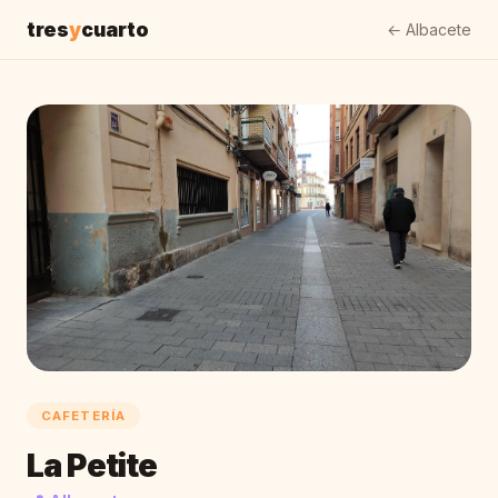
tres
y
cuarto
← Albacete
CAFETERÍA
La Petite