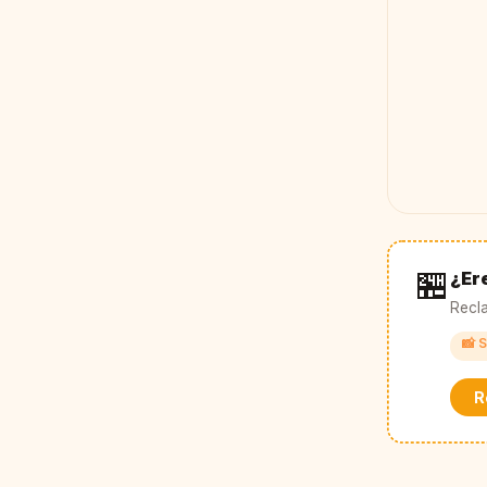
🏪
¿Ere
Recla
📸 S
R