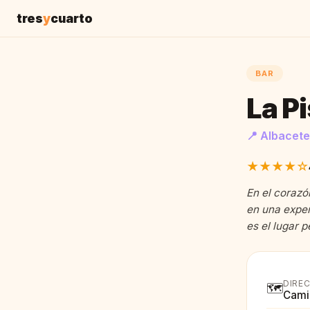
tres
y
cuarto
BAR
La P
📍 Albacete
★★★★☆
En el corazó
en una exper
es el lugar 
DIRE
🗺️
Camin