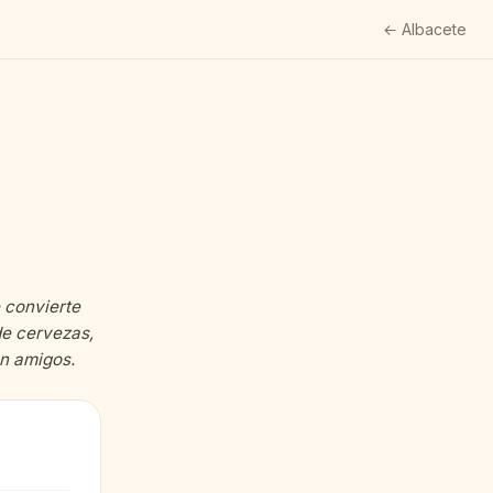
← Albacete
e convierte
de cervezas,
on amigos.