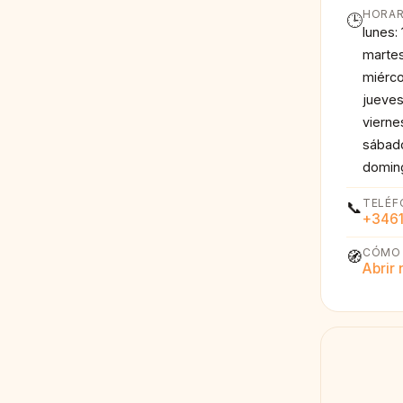
HORAR
🕒
lunes:
martes
miérco
jueves
vierne
sábado
doming
TELÉF
📞
+346
CÓMO 
🧭
Abrir