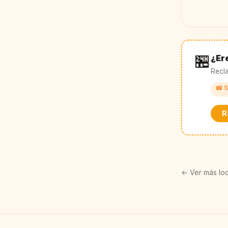
🏪
¿Ere
Recla
📸 S
R
← Ver más loc