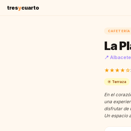
tres
y
cuarto
CAFETERÍA
La P
📍 Albacete
★★★★☆
☀️ Terraza
En el corazó
una experien
disfrutar de
Un espacio a