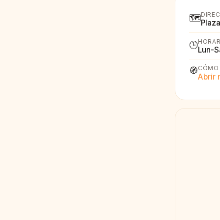
DIRE
🗺️
Plaza
HORAR
🕒
Lun-S
CÓMO 
🧭
Abrir