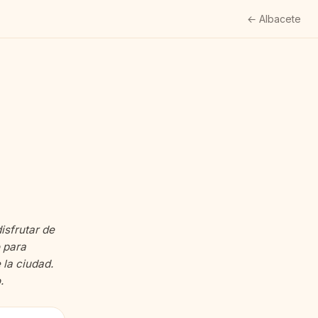
← Albacete
isfrutar de
o para
 la ciudad.
.