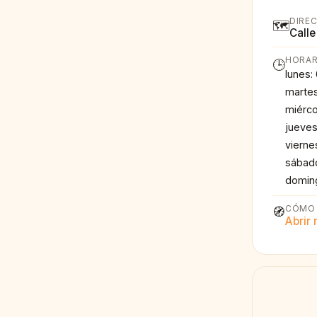
DIRE
🗺️
Calle
HORAR
🕒
lunes:
martes
miérco
jueves
vierne
sábado
doming
CÓMO 
🧭
Abrir