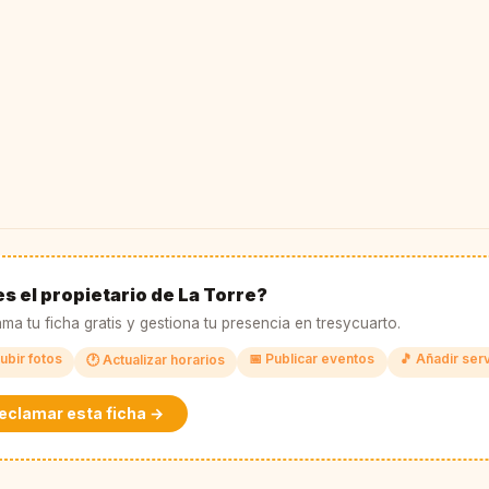
s el propietario de La Torre?
ma tu ficha gratis y gestiona tu presencia en tresycuarto.
ubir fotos
📅 Publicar eventos
🎵 Añadir ser
🕐 Actualizar horarios
eclamar esta ficha →