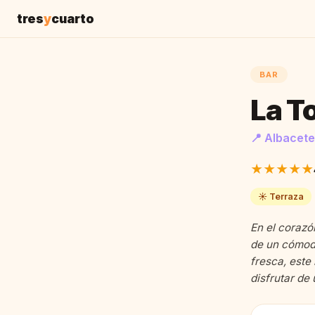
tres
y
cuarto
BAR
La T
📍 Albacete
★★★★★
☀️ Terraza
En el corazó
de un cómodo
fresca, este
disfrutar de