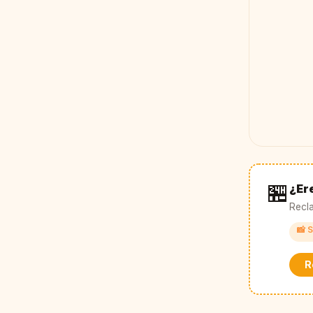
🏪
¿Ere
Recla
📸 S
R