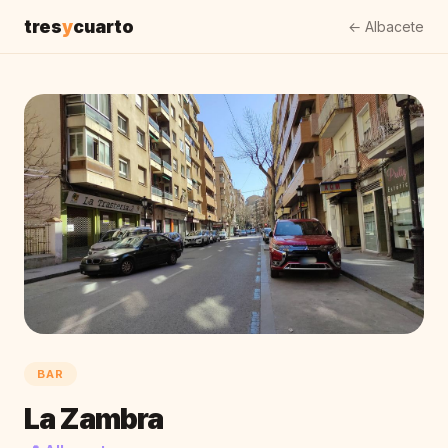
tres
y
cuarto
← Albacete
BAR
La Zambra