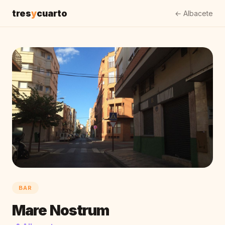
tres
y
cuarto
← Albacete
BAR
Mare Nostrum