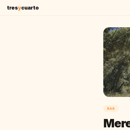
tres
y
cuarto
BAR
Mere