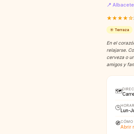
📍 Albacete
★★★★☆
☀️ Terraza
En el corazó
relajarse. Co
cerveza o un
amigos y fam
DIRE
🗺️
Carr
HORAR
🕒
Lun-J
CÓMO 
🧭
Abrir