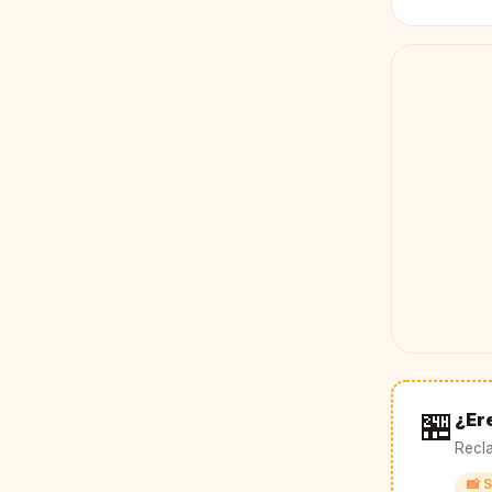
🏪
¿Er
Recla
📸 S