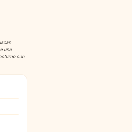
uscan
be una
nocturno con