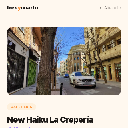
tres
y
cuarto
← Albacete
CAFETERÍA
New Haiku La Crepería