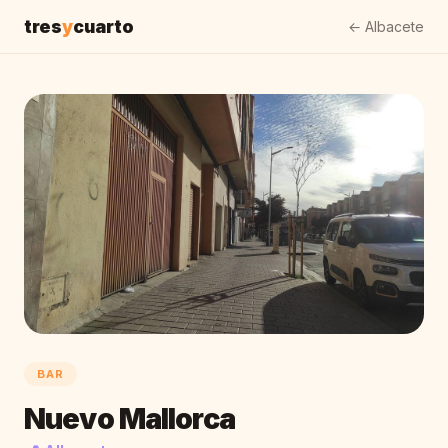
tres
y
cuarto
← Albacete
BAR
Nuevo Mallorca