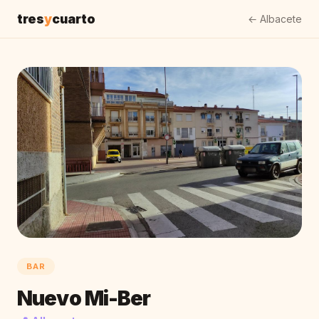
tres
y
cuarto
← Albacete
BAR
Nuevo Mi-Ber