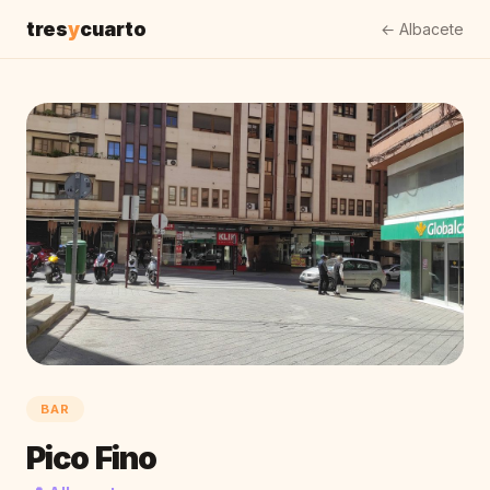
tres
y
cuarto
← Albacete
BAR
Pico Fino