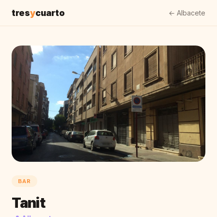
tres
y
cuarto
← Albacete
BAR
Tanit