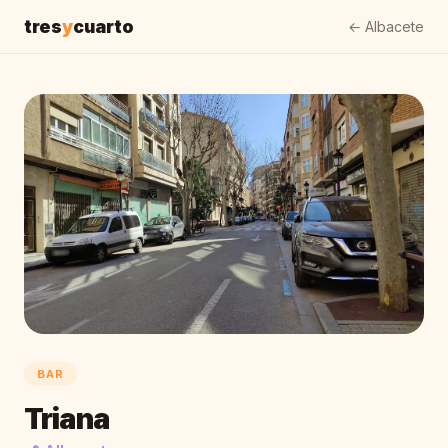
tres
y
cuarto
← Albacete
BAR
Triana