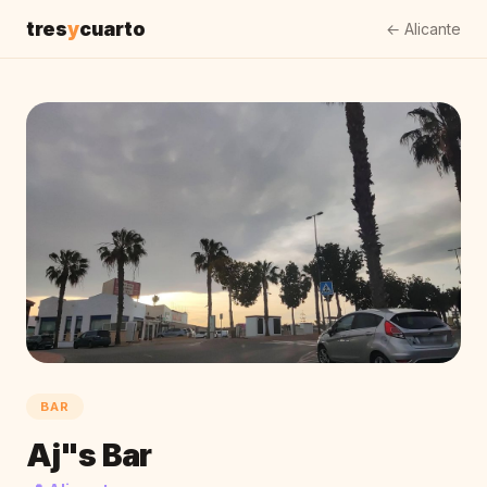
tres
y
cuarto
← Alicante
BAR
Aj"s Bar