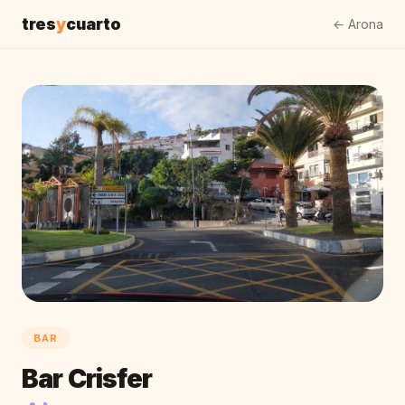
tres
y
cuarto
← Arona
BAR
Bar Crisfer