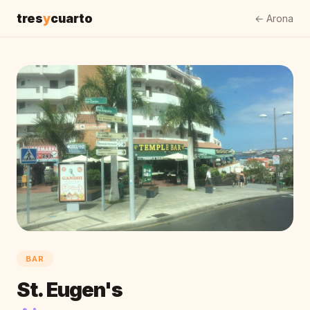
tres
y
cuarto
← Arona
BAR
St. Eugen's