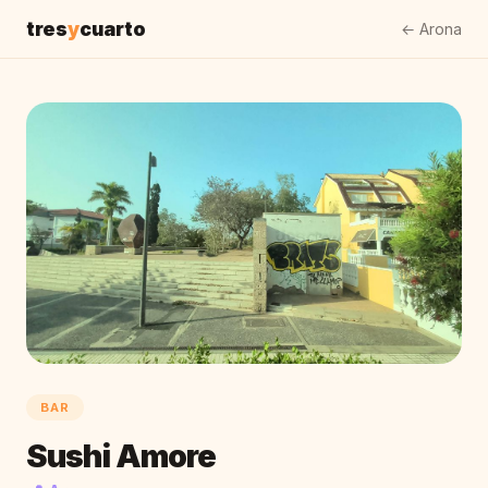
tres
y
cuarto
← Arona
BAR
Sushi Amore