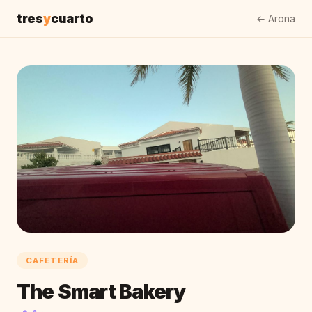
tres
y
cuarto
← Arona
CAFETERÍA
The Smart Bakery