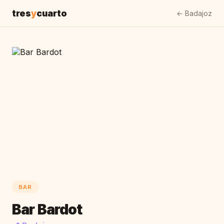
tres
y
cuarto
← Badajoz
BAR
Bar Bardot