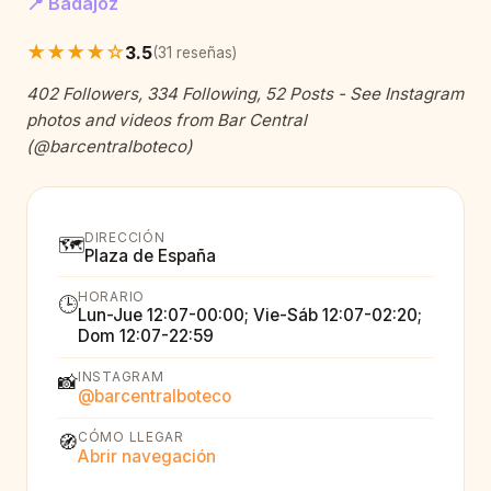
📍 Badajoz
★★★★☆
3.5
(31 reseñas)
402 Followers, 334 Following, 52 Posts - See Instagram
photos and videos from Bar Central
(@barcentralboteco)
DIRECCIÓN
🗺️
Plaza de España
HORARIO
🕒
Lun-Jue 12:07-00:00; Vie-Sáb 12:07-02:20;
Dom 12:07-22:59
INSTAGRAM
📸
@barcentralboteco
CÓMO LLEGAR
🧭
Abrir navegación