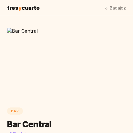
tres
y
cuarto
← Badajoz
BAR
Bar Central