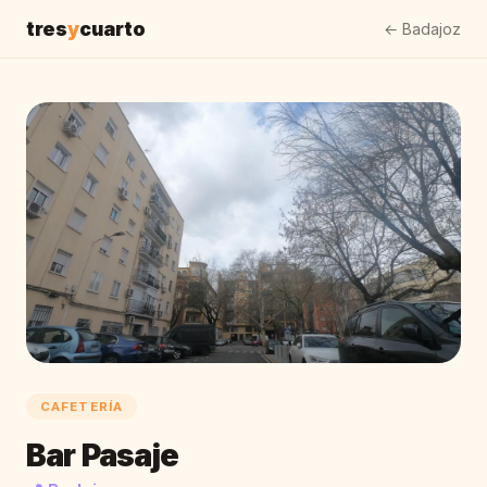
tres
y
cuarto
← Badajoz
CAFETERÍA
Bar Pasaje