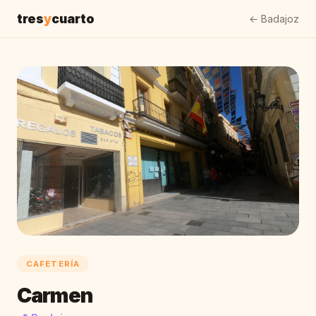
tres
y
cuarto
← Badajoz
CAFETERÍA
Carmen