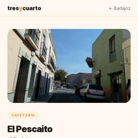
tres
y
cuarto
← Badajoz
CAFETERÍA
El Pescaito