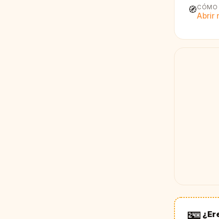
CÓMO 
🧭
Abrir
🏪
¿Er