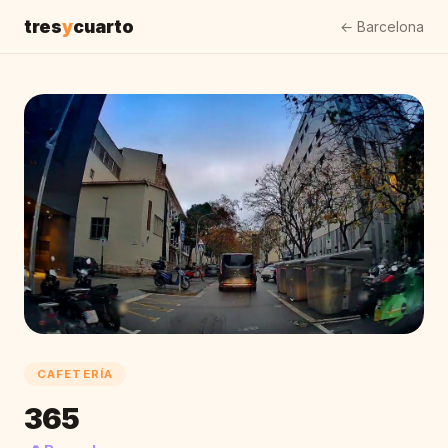
tres
y
cuarto
← Barcelona
CAFETERÍA
365