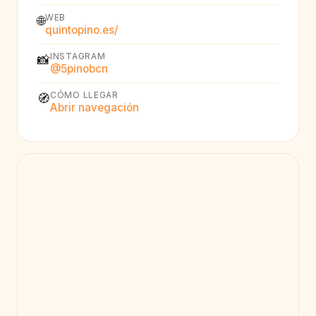
WEB
🌐
quintopino.es/
INSTAGRAM
📸
@5pinobcn
CÓMO LLEGAR
🧭
Abrir navegación