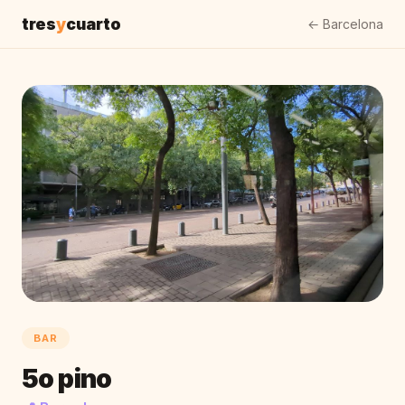
tres
y
cuarto
← Barcelona
BAR
5o pino