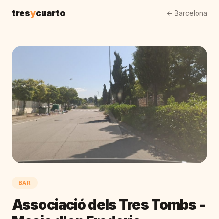
tres
y
cuarto
← Barcelona
BAR
Associació dels Tres Tombs -