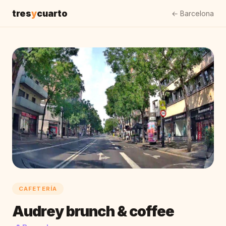
tres
y
cuarto
← Barcelona
CAFETERÍA
Audrey brunch & coffee