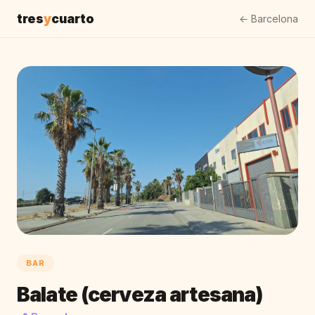
tres
y
cuarto
← Barcelona
BAR
Balate (cerveza artesana)