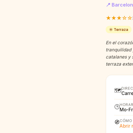
📍 Barcelo
★★★☆☆
☀️ Terraza
En el corazó
tranquilidad
catalanes y 
terraza exter
DIRE
🗺️
Carr
HORAR
🕒
Mo-Fr
CÓMO 
🧭
Abrir