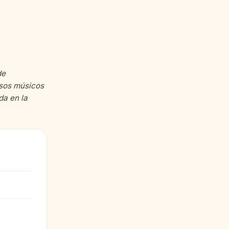
de
osos músicos
da en la