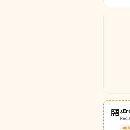
🏪
¿Er
Recla
📸 S