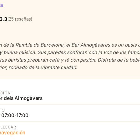
na
3.3
(25 reseñas)
n de la Rambla de Barcelona, el Bar Almogávares es un oasis 
 y buena música. Sus paredes sonforan con la voz de los fam
sus baristas preparan café y té con pasión. Disfruta de tu bebi
ior, rodeado de la vibrante ciudad.
CCIÓN
er dels Almogàvers
IO
 07:00-17:00
LLEGAR
 navegación