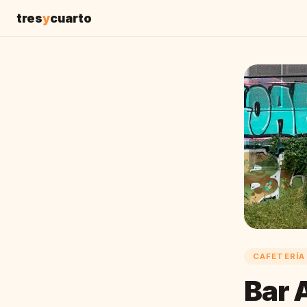
tres
y
cuarto
CAFETERÍA
Bar 