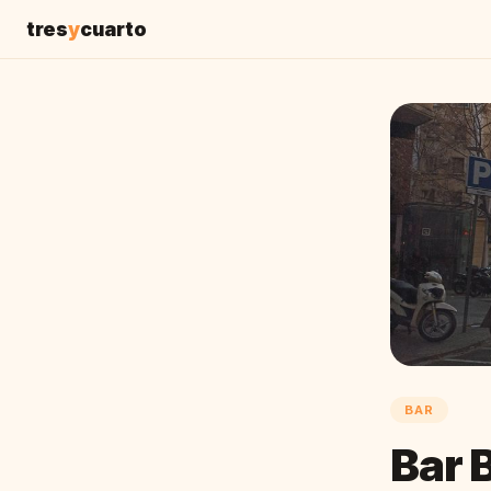
tres
y
cuarto
BAR
Bar 