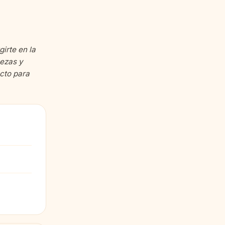
irte en la
vezas y
ecto para