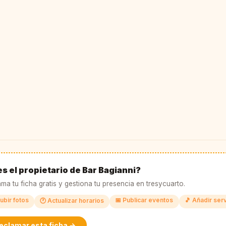
s el propietario de Bar Bagianni?
ma tu ficha gratis y gestiona tu presencia en tresycuarto.
ubir fotos
📅 Publicar eventos
🎵 Añadir ser
🕐 Actualizar horarios
eclamar esta ficha →