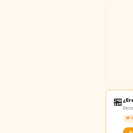
🏪
¿Ere
Recla
📸 S
R