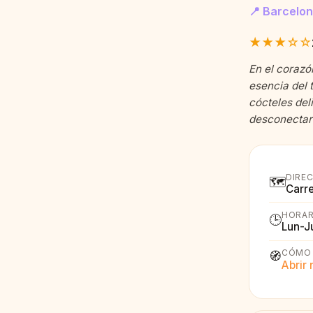
📍 Barcelo
★★★☆☆
En el corazó
esencia del 
cócteles deli
desconectar 
DIRE
🗺️
Carre
HORAR
🕒
Lun-J
CÓMO 
🧭
Abrir