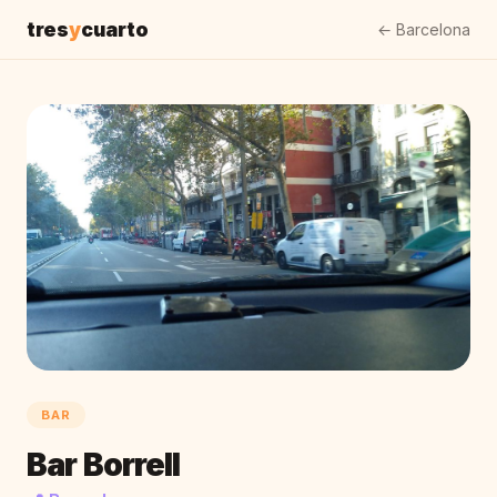
tres
y
cuarto
← Barcelona
BAR
Bar Borrell