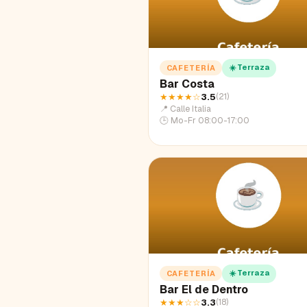
☀️ Terraza
CAFETERÍA
Bar Costa
★★★★
☆
3.5
(
21
)
📍
Calle Italia
🕒
Mo-Fr 08:00-17:00
☀️ Terraza
CAFETERÍA
Bar El de Dentro
★★★
☆☆
3.3
(
18
)