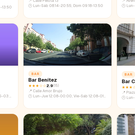
📍
Calle Pelota 13
📍
Aven
🕒
Lun-Sáb 08:14-20:55; Dom 09:18-13:50
🕒
Lun-Ju
-13:50
BAR
BAR
Bar Benítez
Bar 
★★★
☆☆
2.9
(
15
)
★★★
📍
Calle Amor Brujo
📍
Plaz
45-01:19
🕒
Lun-Jue 12:08-00:00; Vie-Sáb 12:08-01:57; Dom 12:08-22:58
🕒
Lun-Ju