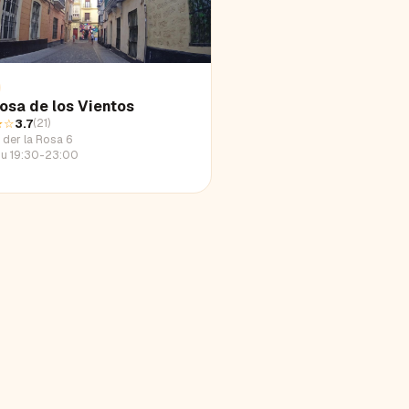
osa de los Vientos
★
☆
3.7
(
21
)
 der la Rosa 6
u 19:30-23:00