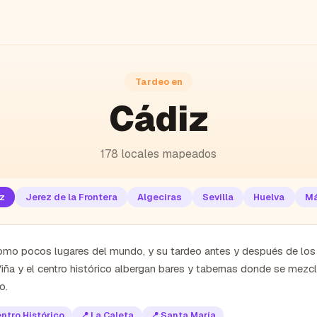
Tardeo en
Cádiz
178
locales mapeados
z
Jerez de la Frontera
Algeciras
Sevilla
Huelva
Má
mo pocos lugares del mundo, y su tardeo antes y después de los d
 Viña y el centro histórico albergan bares y tabernas donde se mezcl
o.
ntro Histórico
📍
La Caleta
📍
Santa María