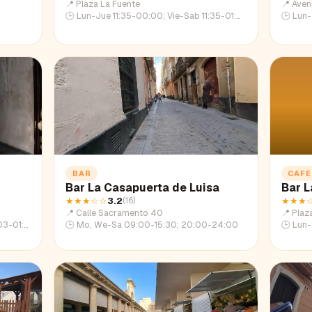
📍
Plaza La Fuente
📍
Aven
🕒
Lun-Jue 11:35-00:00; Vie-Sáb 11:35-01:33; Dom 11:35-23:00
🕒
Lun-Ju
BAR
CAFE
Bar La Casapuerta de Luisa
Bar L
★★★
☆☆
3.2
★★★
(
16
)
📍
Calle Sacramento 40
📍
Plaz
:03-22:44
🕒
Mo, We-Sa 09:00-15:30; 20:00-24:00
🕒
Lun-