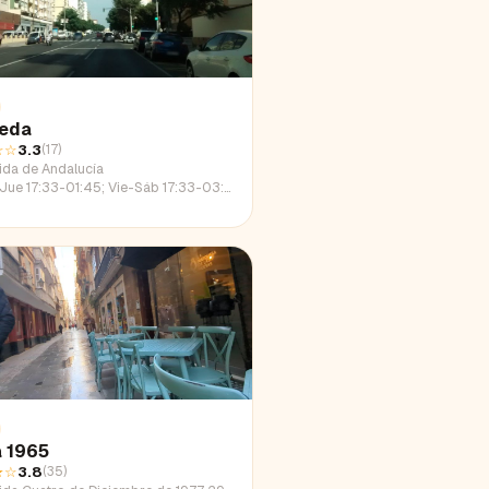
eda
☆☆
3.3
(
17
)
ida de Andalucía
e 17:33-01:45; Vie-Sáb 17:33-03:14; Dom 17:33-00:58
a 1965
★
☆
3.8
(
35
)