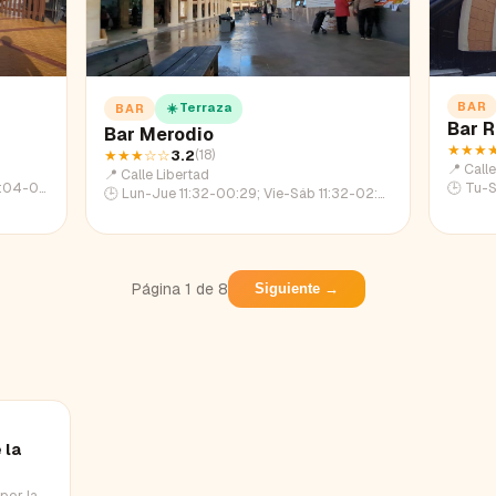
BAR
☀️ Terraza
BAR
Bar R
Bar Merodio
★★★
★★★
☆☆
3.2
(
18
)
📍
Calle
📍
Calle Libertad
:04-22:46
🕒
Tu-S
🕒
Lun-Jue 11:32-00:29; Vie-Sáb 11:32-02:29; Dom 11:32-22:38
Página
1
de
8
Siguiente →
 la
por la