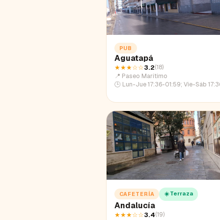
PUB
Aguatapá
★★★
☆☆
3.2
(
18
)
📍
Paseo Marítimo
🕒
Lun-Jue 17:36-01:59; Vie-Sáb 17:36-03:19; Dom 17
☀️ Terraza
CAFETERÍA
Andalucía
★★★
☆☆
3.4
(
19
)