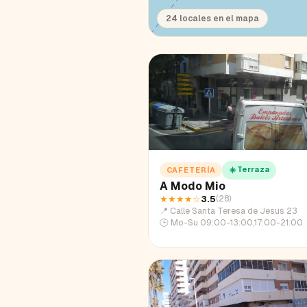
24
locales en el mapa
☀️ Terraza
CAFETERÍA
A Modo Mio
★★★★
☆
3.5
(
28
)
📍
Calle Santa Teresa de Jesús 23
🕒
Mo-Su 09:00-13:00,17:00-21:00