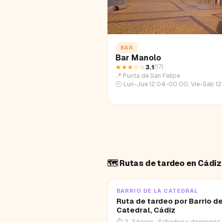
BAR
Bar Manolo
★★★
☆☆
3.1
(
17
)
📍
Punta de San Felipe
🕒
Lun-Jue 12:04-00:00; Vie-Sáb 12:04-02:18; Dom 12
🗺️ Rutas de tardeo en
Cádiz
BARRIO DE LA CATEDRAL
Ruta de tardeo por Barrio de
Catedral, Cádiz
⏱
2-3 horas
·
Sábados y domingos 