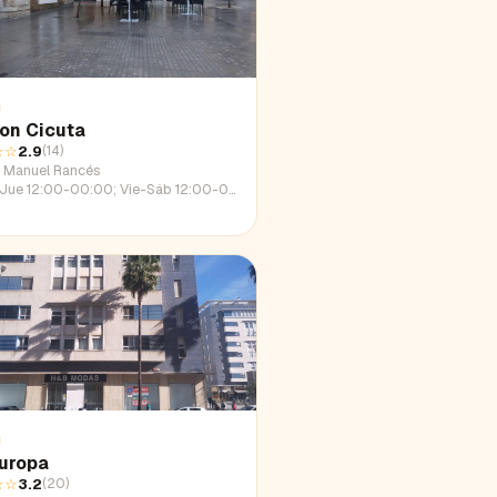
on Cicuta
☆☆
2.9
(
14
)
e Manuel Rancés
e 12:00-00:00; Vie-Sáb 12:00-01:39; Dom 12:00-22:52
uropa
☆☆
3.2
(
20
)