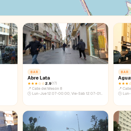
BAR
BAR
Abre Lata
Agua
★★★
☆☆
2.9
★★★
(
17
)
📍
Calle del Mesón 8
📍
Calle
🕒
Lun-Jue 12:07-00:00; Vie-Sáb 12:07-01:56; Dom 12:07-22:44
🕒
Lun-Jue