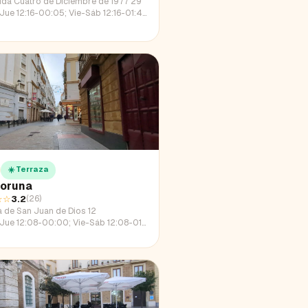
ida Cuatro de Diciembre de 1977 29
e 12:16-00:05; Vie-Sáb 12:16-01:42; Dom 12:16-23:17
☀️ Terraza
Coruna
☆☆
3.2
(
26
)
a de San Juan de Dios 12
e 12:08-00:00; Vie-Sáb 12:08-01:54; Dom 12:08-23:07