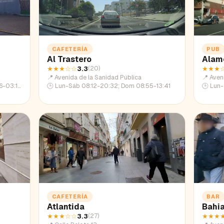
CAFETERÍA
PUB
Al Trastero
Alam
★★★
☆☆
3.3
★★★
(
20
)
📍
Avenida de la Sanidad Pública
📍
Aven
:36-01:11
🕒
Lun-Sáb 08:12-20:32; Dom 08:55-13:41
🕒
Lun-Ju
CAFETERÍA
BAR
Atlantida
Bahi
★★★
☆☆
3.3
★★★
(
27
)