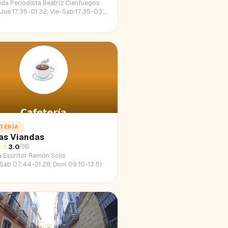
ida Periodista Beatriz Cienfuegos
e 17:35-01:32; Vie-Sáb 17:35-03:41; Dom 17:35-00:41
TERÍA
as Viandas
☆☆
3.0
(
16
)
a Escritor Ramón Solís
Sáb 07:44-21:28; Dom 09:10-13:51