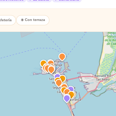
☀️ Con terraza
fetería