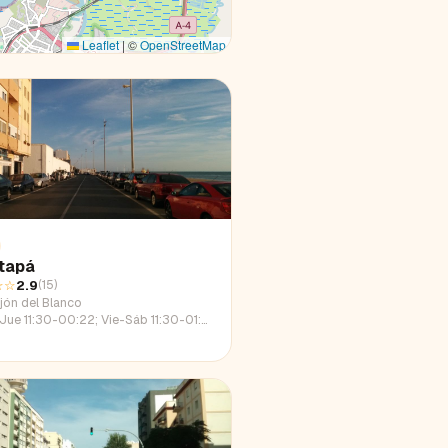
Leaflet
|
©
OpenStreetMap
tapá
☆☆
2.9
(
15
)
jón del Blanco
 11:30-00:22; Vie-Sáb 11:30-01:45; Dom 11:30-23:20