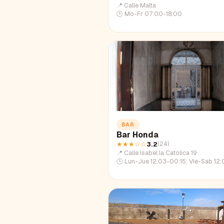
📍
Calle Malta
🕒
Mo-Fr 07:00-18:00
BAR
Bar Honda
★★★
☆☆
3.2
(
24
)
📍
Calle Isabel la Católica 19
🕒
Lun-Jue 12:03-00:15; Vie-Sáb 12:03-01:41; Dom 12