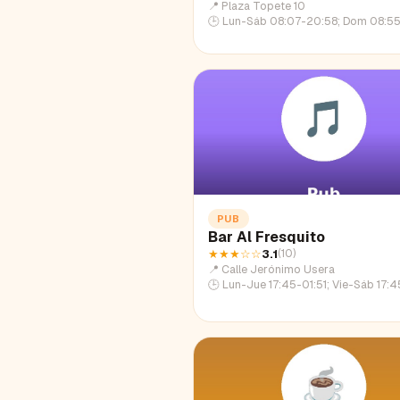
📍
Plaza Topete 10
🕒
Lun-Sáb 08:07-20:58; Dom 08:55
PUB
Bar Al Fresquito
★★★
☆☆
3.1
(
10
)
📍
Calle Jerónimo Usera
🕒
Lun-Jue 17:45-01:51; Vie-Sáb 17:45-03:45; Dom 17: