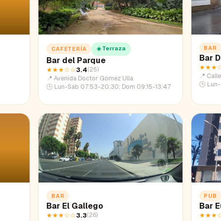
BAR
☀️ Terraza
CAFETERÍA
Bar D
Bar del Parque
★★★
★★★
☆☆
3.4
(
25
)
📍
Call
📍
Avenida Doctor Gómez Ulla
🕒
Lun-Ju
🕒
Lun-Sáb 07:53-20:30; Dom 09:15-13:47
BAR
PUB
Bar El Gallego
Bar E
★★★
☆☆
3.3
★★★
(
26
)