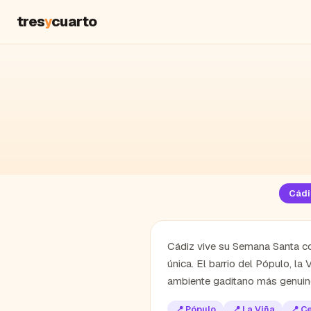
tres
y
cuarto
Cádi
Cádiz vive su Semana Santa co
única. El barrio del Pópulo, la
ambiente gaditano más genuin
📍
Pópulo
📍
La Viña
📍
Ce