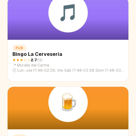
PUB
Bingo La Cerveseria
★★★
☆☆
2.7
(
13
)
📍
Muralla del Carme
🕒
Lun-Jue 17:48-02:05; Vie-Sáb 17:48-03:28; Dom 17:48-00:50