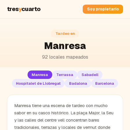
tres
y
cuarto
Soy propietario
Tardeo en
Manresa
92
locales mapeados
Manresa
Terrassa
Sabadell
Hospitalet de Llobregat
Badalona
Barcelona
Manresa tiene una escena de tardeo con mucho
sabor en su casco histórico. La plaça Major, la Seu
y las calles del centre vell concentran bares
tradicionales, terrazas y locales de vermut donde