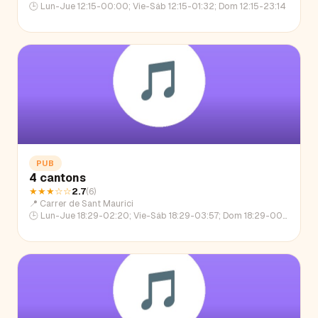
🕒
Lun-Jue 12:15-00:00; Vie-Sáb 12:15-01:32; Dom 12:15-23:14
PUB
4 cantons
★★★
☆☆
2.7
(
6
)
📍
Carrer de Sant Maurici
🕒
Lun-Jue 18:29-02:20; Vie-Sáb 18:29-03:57; Dom 18:29-00:42