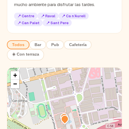
mucho ambiente para disfrutar las tardes.
📍
Centre
📍
Raval
📍
Ca n'Aurell
📍
Can Palet
📍
Sant Pere
Todos
Bar
Pub
Cafetería
☀️ Con terraza
+
−