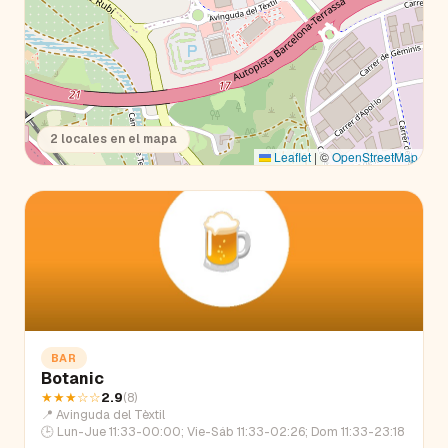
2
locales en el mapa
Leaflet
|
©
OpenStreetMap
BAR
Botanic
★★★
☆☆
2.9
(
8
)
📍
Avinguda del Tèxtil
🕒
Lun-Jue 11:33-00:00; Vie-Sáb 11:33-02:26; Dom 11:33-23:18