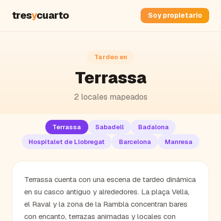
tres
y
cuarto
Soy propietario
Tardeo en
Terrassa
2
locales mapeados
Terrassa
Sabadell
Badalona
Hospitalet de Llobregat
Barcelona
Manresa
Terrassa cuenta con una escena de tardeo dinámica
en su casco antiguo y alrededores. La plaça Vella,
el Raval y la zona de la Rambla concentran bares
con encanto, terrazas animadas y locales con