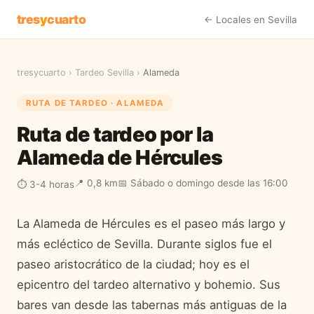
tres
y
cuarto
← Locales en
Sevilla
tresycuarto
›
Tardeo
Sevilla
›
Alameda
RUTA DE TARDEO ·
ALAMEDA
Ruta de tardeo por la
Alameda de Hércules
📍
0,8 km
📅
Sábado o domingo desde las 16:00
⏱
3-4 horas
La Alameda de Hércules es el paseo más largo y
más ecléctico de Sevilla. Durante siglos fue el
paseo aristocrático de la ciudad; hoy es el
epicentro del tardeo alternativo y bohemio. Sus
bares van desde las tabernas más antiguas de la