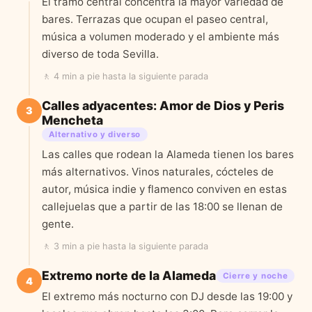
El tramo central concentra la mayor variedad de
bares. Terrazas que ocupan el paseo central,
música a volumen moderado y el ambiente más
diverso de toda Sevilla.
🚶
4 min a pie
hasta la siguiente parada
Calles adyacentes: Amor de Dios y Peris
3
Mencheta
Alternativo y diverso
Las calles que rodean la Alameda tienen los bares
más alternativos. Vinos naturales, cócteles de
autor, música indie y flamenco conviven en estas
callejuelas que a partir de las 18:00 se llenan de
gente.
🚶
3 min a pie
hasta la siguiente parada
Extremo norte de la Alameda
Cierre y noche
4
El extremo más nocturno con DJ desde las 19:00 y