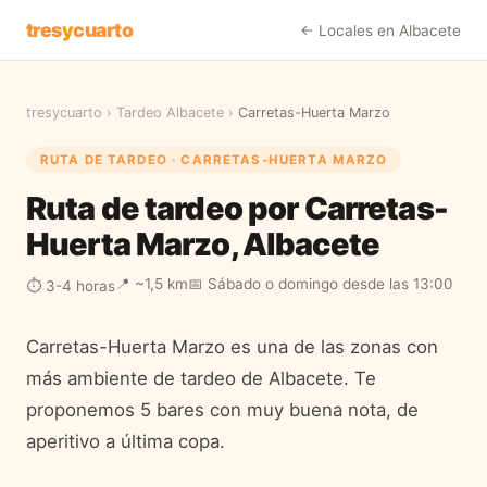
tres
y
cuarto
← Locales en
Albacete
tresycuarto
›
Tardeo
Albacete
›
Carretas-Huerta Marzo
RUTA DE TARDEO ·
CARRETAS-HUERTA MARZO
Ruta de tardeo por Carretas-
Huerta Marzo, Albacete
📍
~1,5 km
📅
Sábado o domingo desde las 13:00
⏱
3-4 horas
Carretas-Huerta Marzo es una de las zonas con
más ambiente de tardeo de Albacete. Te
proponemos 5 bares con muy buena nota, de
aperitivo a última copa.