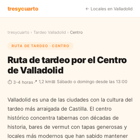
tres
y
cuarto
← Locales en
Valladolid
tresycuarto
›
Tardeo
Valladolid
›
Centro
RUTA DE TARDEO ·
CENTRO
Ruta de tardeo por el Centro
de Valladolid
📍
1,2 km
📅
Sábado o domingo desde las 13:00
⏱
3-4 horas
Valladolid es una de las ciudades con la cultura del
tardeo más arraigada de Castilla. El centro
histórico concentra tabernas con décadas de
historia, bares de vermut con tapas generosas y
locales más modernos que han sabido mantener