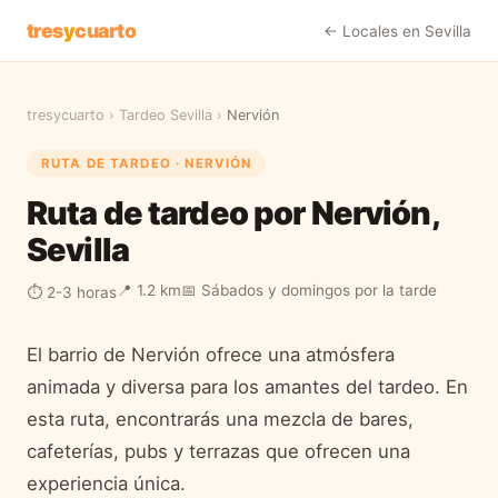
tres
y
cuarto
← Locales en
Sevilla
tresycuarto
›
Tardeo
Sevilla
›
Nervión
RUTA DE TARDEO ·
NERVIÓN
Ruta de tardeo por Nervión,
Sevilla
📍
1.2 km
📅
Sábados y domingos por la tarde
⏱
2-3 horas
El barrio de Nervión ofrece una atmósfera
animada y diversa para los amantes del tardeo. En
esta ruta, encontrarás una mezcla de bares,
cafeterías, pubs y terrazas que ofrecen una
experiencia única.