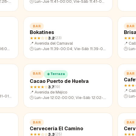
28-23:08
🕒
Lun-Jue 11:41-00:00; Vie-Sáb 11:41-02:28; Dom 11:41-22:54
BAR
BAR
Bokatines
Bris
★★★
☆☆
3.2
★★★
(
23
)
📍
Avenida del Carnaval
📍
Cal
24:00
🕒
Lun-Jue 11:39-00:04; Vie-Sáb 11:39-02:04; Dom 11:39-22:37
🕒
Lun-Ju
BAR
BAR
☀️ Terraza
Cafe
Cacao Puerto de Huelva
★★★
★★★★
☆
3.7
(
19
)
📍
Cal
📍
Avenida de Méjico
31-23:12
🕒
Lun-Ju
🕒
Lun-Jue 12:02-00:00; Vie-Sáb 12:02-02:11; Dom 12:02-22:58
BAR
BAR
Cervecería El Camino
Cerv
★★★
☆☆
3.3
★★★
(
25
)