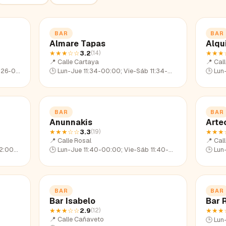
BAR
BAR
Almare Tapas
Alqu
★★★
☆☆
3.2
★★★
(
14
)
📍
Calle Cartaya
📍
Call
26-23:16
🕒
Lun-Jue 11:34-00:00; Vie-Sáb 11:34-02:09; Dom 11:34-23:27
🕒
Lun-Ju
BAR
BAR
Anunnakis
Arte
★★★
☆☆
3.3
★★★
(
19
)
📍
Calle Rosal
📍
Cal
0-22:47
🕒
Lun-Jue 11:40-00:00; Vie-Sáb 11:40-02:04; Dom 11:40-22:40
🕒
Lun-Ju
BAR
BAR
Bar Isabelo
Bar 
★★★
☆☆
2.9
★★★
(
12
)
📍
Calle Cañaveto
🕒
Lun-Ju