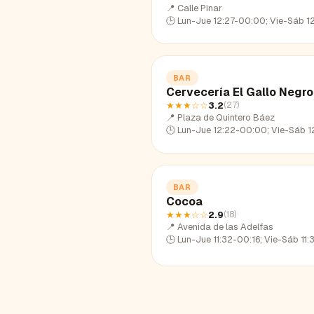
📍
Calle Pinar
🕒
Lun-Jue 12:27-00:00; Vie-Sáb 12:27-02:23; Dom 12:2
BAR
Cervecería El Gallo Negro
★★★
☆☆
3.2
(
27
)
📍
Plaza de Quintero Báez
🕒
Lun-Jue 12:22-00:00; Vie-Sáb 12:22-01:45; Dom 12:
BAR
Cocoa
★★★
☆☆
2.9
(
18
)
📍
Avenida de las Adelfas
🕒
Lun-Jue 11:32-00:16; Vie-Sáb 11:32-02:07; Dom 11:3