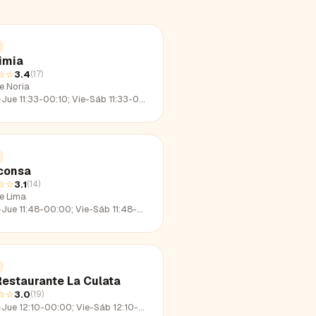
imia
☆☆
3.4
(
17
)
e Noria
e 11:33-00:10; Vie-Sáb 11:33-02:20; Dom 11:33-22:32
consa
☆☆
3.1
(
14
)
le Lima
e 11:48-00:00; Vie-Sáb 11:48-02:16; Dom 11:48-22:30
Restaurante La Culata
☆☆
3.0
(
19
)
e 12:10-00:00; Vie-Sáb 12:10-01:43; Dom 12:10-23:12