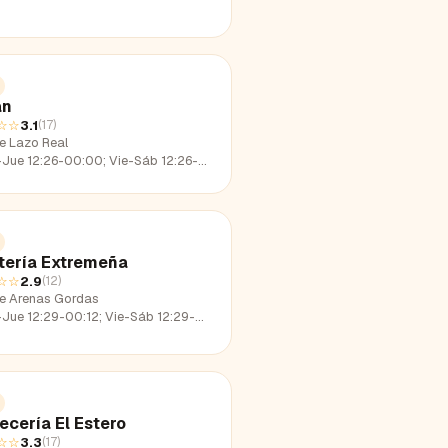
an
☆☆
3.1
(
17
)
le Lazo Real
e 12:26-00:00; Vie-Sáb 12:26-01:47; Dom 12:26-22:38
tería Extremeña
☆☆
2.9
(
12
)
le Arenas Gordas
e 12:29-00:12; Vie-Sáb 12:29-02:13; Dom 12:29-22:58
ecería El Estero
☆☆
3.3
(
17
)