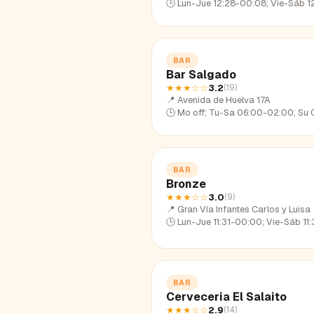
🕒
Lun-Jue 12:28-00:08; Vie-Sáb 12:28-02:10; Dom 12:
BAR
Bar Salgado
★★★
☆☆
3.2
(
19
)
📍
Avenida de Huelva 17A
🕒
Mo off; Tu-Sa 06:00-02:00; Su 06:00-
BAR
Bronze
★★★
☆☆
3.0
(
9
)
📍
Gran Vía Infantes Carlos y Luisa
🕒
Lun-Jue 11:31-00:00; Vie-Sáb 11:31-01:33; Dom 11:
BAR
Cerveceria El Salaito
★★★
☆☆
2.9
(
14
)