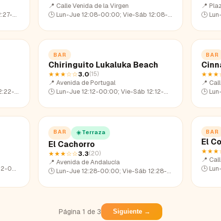
📍
Calle Venida de la Virgen
📍
Pla
7-22:47
🕒
Lun-Jue 12:08-00:00; Vie-Sáb 12:08-01:39; Dom 12:08-23:23
🕒
Lun-Ju
BAR
BAR
Chiringuito Lukaluka Beach
Cinn
★★★
☆☆
3.0
★★★
(
15
)
📍
Avenida de Portugal
📍
Cal
22-23:17
🕒
Lun-Jue 12:12-00:00; Vie-Sáb 12:12-01:58; Dom 12:12-23:01
🕒
Lun-Ju
BAR
BAR
☀️ Terraza
El Co
El Cachorro
★★★
★★★
☆☆
3.3
(
20
)
📍
Cal
📍
Avenida de Andalucía
2-22:39
🕒
Lun-Ju
🕒
Lun-Jue 12:28-00:00; Vie-Sáb 12:28-02:05; Dom 12:28-22:33
Página
1
de
3
Siguiente →