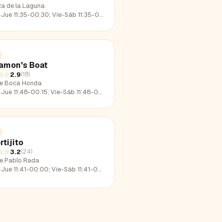
za de la Laguna
e 11:35-00:30; Vie-Sáb 11:35-01:34; Dom 11:35-22:30
amon's Boat
☆☆
2.9
(
18
)
le Boca Honda
e 11:48-00:15; Vie-Sáb 11:48-01:56; Dom 11:48-23:00
rtijito
☆☆
3.2
(
24
)
le Pablo Rada
e 11:41-00:00; Vie-Sáb 11:41-02:19; Dom 11:41-22:35