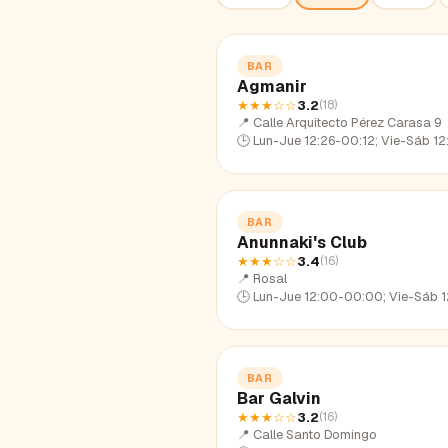
BAR
Agmanir
★★★
☆☆
3.2
(
18
)
📍
Calle Arquitecto Pérez Carasa 9
🕒
Lun-Jue 12:26-00:12; Vie-Sáb 12:26-01:31; Dom 12:
BAR
Anunnaki's Club
★★★
☆☆
3.4
(
16
)
📍
Rosal
🕒
Lun-Jue 12:00-00:00; Vie-Sáb 12:00-01:43; Dom 12:0
BAR
Bar Galvin
★★★
☆☆
3.2
(
16
)
📍
Calle Santo Domingo