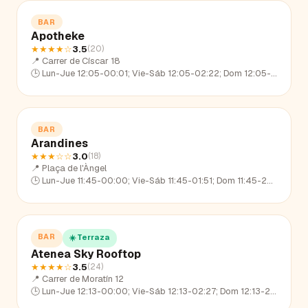
BAR
Apotheke
★★★★
☆
3.5
(
20
)
📍
Carrer de Císcar 18
🕒
Lun-Jue 12:05-00:01; Vie-Sáb 12:05-02:22; Dom 12:05-22:49
BAR
Arandines
★★★
☆☆
3.0
(
18
)
📍
Plaça de l'Àngel
🕒
Lun-Jue 11:45-00:00; Vie-Sáb 11:45-01:51; Dom 11:45-22:34
BAR
☀️ Terraza
Atenea Sky Rooftop
★★★★
☆
3.5
(
24
)
📍
Carrer de Moratín 12
🕒
Lun-Jue 12:13-00:00; Vie-Sáb 12:13-02:27; Dom 12:13-23:09