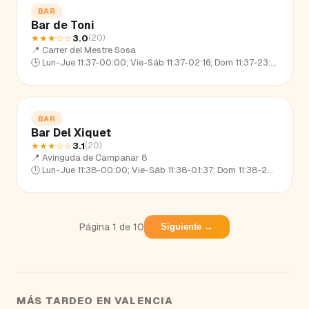
BAR
Bar de Toni
★★★
☆☆
3.0
(
20
)
📍
Carrer del Mestre Sosa
🕒
Lun-Jue 11:37-00:00; Vie-Sáb 11:37-02:16; Dom 11:37-23:18
BAR
Bar Del Xiquet
★★★
☆☆
3.1
(
20
)
📍
Avinguda de Campanar 8
🕒
Lun-Jue 11:38-00:00; Vie-Sáb 11:38-01:37; Dom 11:38-22:39
Página
1
de
10
Siguiente →
MÁS TARDEO EN
VALENCIA