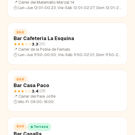
📍
Carrer del Matemàtic Marzal 14
🕒
Lun-Jue 12:01-00:23; Vie-Sáb 12:01-02:27; Dom 12:01-22:57
BAR
Bar Cafeteria La Esquina
★★★
☆☆
3.3
(
25
)
📍
Carrer de la Pobla de Farnals
🕒
Lun-Jue 11:50-00:00; Vie-Sáb 11:50-02:01; Dom 11:50-22:57
BAR
Bar Casa Paco
★★★
☆☆
3.4
(
28
)
📍
Carrer del Pare Jofré
🕒
Mo-Fr 09:00-16:00
BAR
☀️ Terraza
Bar Casalla