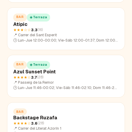
BAR
☀️ Terraza
Atípic
★★★
☆☆
3.3
(
16
)
📍
Carrer del Sant Esperit
🕒
Lun-Jue 12:00-00:00; Vie-Sáb 12:00-01:37; Dom 12:00-22:31
BAR
☀️ Terraza
Azul Sunset Point
★★★★
☆
3.7
(
28
)
📍
Passeig de la Remor
🕒
Lun-Jue 11:46-00:02; Vie-Sáb 11:46-02:10; Dom 11:46-23:00
BAR
Backstage Ruzafa
★★★★
☆
3.6
(
28
)
📍
Carrer del Literat Azorín 1