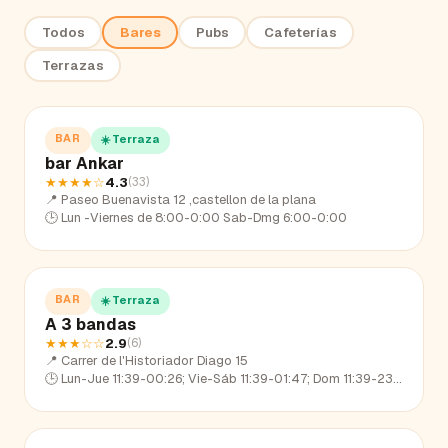
Todos
Bares
Pubs
Cafeterías
Terrazas
BAR
☀️ Terraza
bar Ankar
★★★★
☆
4.3
(
33
)
📍
Paseo Buenavista 12 ,castellon de la plana
🕒
Lun -Viernes de 8:00-0:00 Sab-Dmg 6:00-0:00
BAR
☀️ Terraza
A 3 bandas
★★★
☆☆
2.9
(
6
)
📍
Carrer de l'Historiador Diago 15
🕒
Lun-Jue 11:39-00:26; Vie-Sáb 11:39-01:47; Dom 11:39-23:21