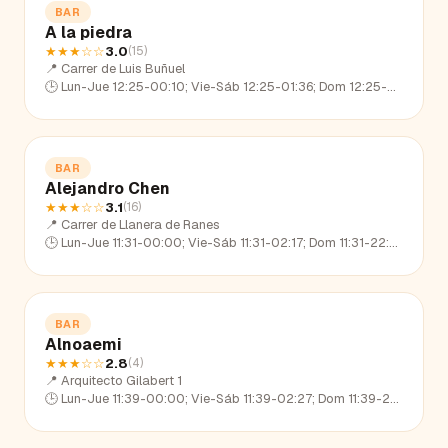
BAR
A la piedra
★★★
☆☆
3.0
(
15
)
📍
Carrer de Luis Buñuel
🕒
Lun-Jue 12:25-00:10; Vie-Sáb 12:25-01:36; Dom 12:25-23:05
BAR
Alejandro Chen
★★★
☆☆
3.1
(
16
)
📍
Carrer de Llanera de Ranes
🕒
Lun-Jue 11:31-00:00; Vie-Sáb 11:31-02:17; Dom 11:31-22:47
BAR
Alnoaemi
★★★
☆☆
2.8
(
4
)
📍
Arquitecto Gilabert 1
🕒
Lun-Jue 11:39-00:00; Vie-Sáb 11:39-02:27; Dom 11:39-23:02