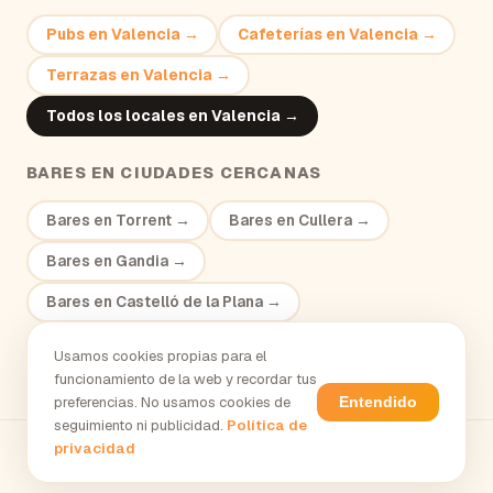
Pubs
en
Valencia
→
Cafeterías
en
Valencia
→
Terrazas
en
Valencia
→
Todos los locales en
Valencia
→
BARES
EN CIUDADES CERCANAS
Bares
en
Torrent
→
Bares
en
Cullera
→
Bares
en
Gandia
→
Bares
en
Castelló de la Plana
→
Usamos cookies propias para el
funcionamiento de la web y recordar tus
preferencias. No usamos cookies de
Entendido
seguimiento ni publicidad.
Política de
privacidad
tresycuarto.com
·
El tardeo en España
·
Tardeo en
Valencia