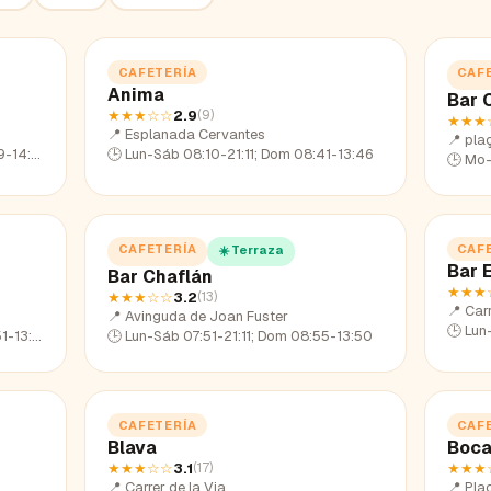
CAFETERÍA
CAF
Anima
Bar 
★★★
☆☆
2.9
(
9
)
★★★
📍
Esplanada Cervantes
📍
pla
14:01
🕒
Lun-Sáb 08:10-21:11; Dom 08:41-13:46
🕒
Mo-
CAFETERÍA
CAF
☀️ Terraza
Bar 
Bar Chaflán
★★★
★★★
☆☆
3.2
(
13
)
📍
Carr
📍
Avinguda de Joan Fuster
🕒
Lun
13:53
🕒
Lun-Sáb 07:51-21:11; Dom 08:55-13:50
CAFETERÍA
CAF
Blava
Boc
★★★
☆☆
3.1
★★★
(
17
)
📍
Carrer de la Via
📍
Plaç