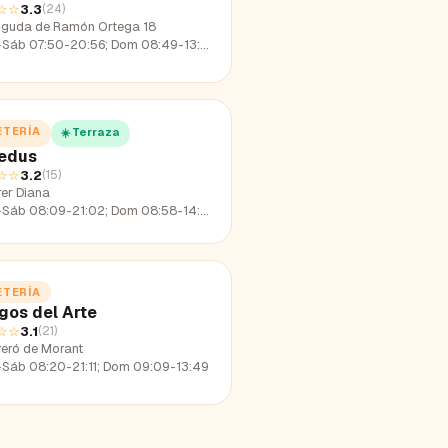
☆☆
3.3
(
24
)
nguda de Ramón Ortega 18
-Sáb 07:50-20:56; Dom 08:49-13:56
ETERÍA
☀️ Terraza
edus
☆☆
3.2
(
15
)
rer Diana
-Sáb 08:09-21:02; Dom 08:58-14:01
ETERÍA
gos del Arte
☆☆
3.1
(
21
)
reró de Morant
-Sáb 08:20-21:11; Dom 09:09-13:49