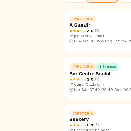
CAFETERÍA
A Gaudir
★★★
☆☆
3.0
(
13
)
📍
plaça de Jaume I
🕒
Lun-Sáb 08:09-21:07; Dom 09:09-
CAFETERÍA
☀️ Terraza
Bar Centre Social
★★★
☆☆
3.0
(
16
)
📍
Carrer Calderon 4
🕒
Lun-Sáb 07:40-20:40; Dom 08:51-
CAFETERÍA
Beekery
★★★
☆☆
2.9
(
13
)
📍
Passeig del Saladar