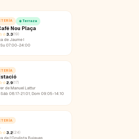
ETERÍA
☀️ Terraza
Café Nou Plaça
☆☆
3.3
(
19
)
ça de Jaume I
Su 07:00-24:00
ETERÍA
Estació
☆☆
2.9
(
17
)
er de Manuel Lattur
-Sáb 08:17-21:01; Dom 09:05-14:10
ETERÍA
a
☆☆
3.2
(
24
)
a de l'Oculista Buigues