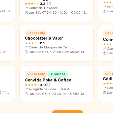
★★★
★★★
☆☆
3.2
(
27
)
📍
Avi
📍
Carrer del Llavador
-13:50
🕒
Lun
🕒
Lun-Sáb 07:54-20:40; Dom 09:09-13:45
CAFETERÍA
CAF
Chocolatería Valor
Com
★★★
☆☆
2.9
(
11
)
★★★
📍
Carrer del Marqués de Campo
📍
Car
3:48
🕒
Lun-Sáb 08:08-21:26; Dom 09:08-14:02
🕒
Lun
CAFETERÍA
CAF
☀️ Terraza
Códi
Convida Poke & Coffee
★★★
★★★★
☆
4.0
(
37
)
📍
Car
📍
Avinguda de Joan Fuster 40
14:17
🕒
Lun
🕒
Lun-Sáb 08:16-20:30; Dom 08:52-13:50