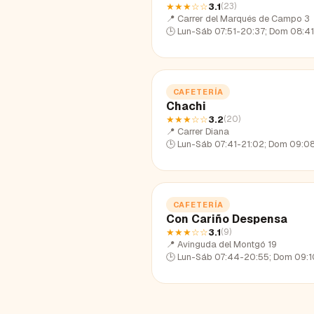
★★★
☆☆
3.1
(
23
)
📍
Carrer del Marqués de Campo 3
🕒
Lun-Sáb 07:51-20:37; Dom 08:41
CAFETERÍA
Chachi
★★★
☆☆
3.2
(
20
)
📍
Carrer Diana
🕒
Lun-Sáb 07:41-21:02; Dom 09:08-1
CAFETERÍA
Con Cariño Despensa
★★★
☆☆
3.1
(
9
)
📍
Avinguda del Montgó 19
🕒
Lun-Sáb 07:44-20:55; Dom 09:10-