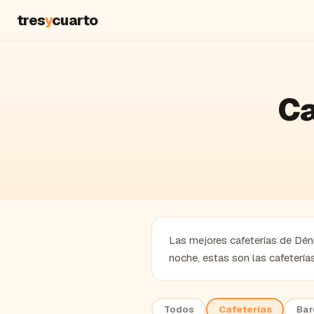
tres
y
cuarto
Ca
Las mejores cafeterías de Dénia
noche, estas son las cafeterí
Todos
Cafeterías
Bar