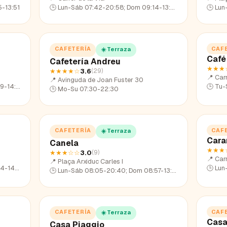
-13:51
🕒
Lun-Sáb 07:42-20:58; Dom 09:14-13:42
🕒
Lun
CAFETERÍA
CAF
☀️ Terraza
Café
Cafetería Andreu
★★★
★★★★
☆
3.6
(
29
)
📍
Carr
📍
Avinguda de Joan Fuster 30
14:20
🕒
Tu-
🕒
Mo-Su 07:30-22:30
CAFETERÍA
CAF
☀️ Terraza
Cara
Canela
★★★
★★★
☆☆
3.0
(
9
)
📍
Carr
📍
Plaça Arxiduc Carles I
14:09
🕒
Lun
🕒
Lun-Sáb 08:05-20:40; Dom 08:57-13:49
CAFETERÍA
CAF
☀️ Terraza
Casa
Casa Piaggio