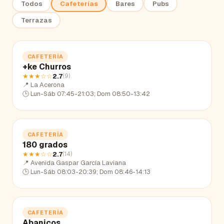
Todos
Cafeterías
Bares
Pubs
Terrazas
CAFETERÍA
+ke Churros
★★★
☆☆
2.7
(
9
)
📍
La Acerona
🕒
Lun-Sáb 07:45-21:03; Dom 08:50-13:42
CAFETERÍA
180 grados
★★★
☆☆
2.7
(
14
)
📍
Avenida Gaspar García Laviana
🕒
Lun-Sáb 08:03-20:39; Dom 08:46-14:13
CAFETERÍA
Abanicos