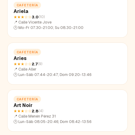
CAFETERÍA
Ariela
★★★
☆☆
3.0
(
10
)
📍
Calle Vicente Jove
🕒
Mo-Fr 07:30-21:00; Su 08:30-21:00
CAFETERÍA
Aries
★★★
☆☆
2.7
(
9
)
📍
Calle Aller
🕒
Lun-Sáb 07:44-20:47; Dom 09:20-13:46
CAFETERÍA
Art Noir
★★★
☆☆
2.8
(
4
)
📍
Calle Menén Pérez 31
🕒
Lun-Sáb 08:05-20:46; Dom 08:42-13:56