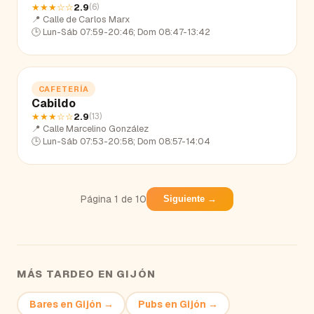
★★★
☆☆
2.9
(
6
)
📍
Calle de Carlos Marx
🕒
Lun-Sáb 07:59-20:46; Dom 08:47-13:42
CAFETERÍA
Cabildo
★★★
☆☆
2.9
(
13
)
📍
Calle Marcelino González
🕒
Lun-Sáb 07:53-20:58; Dom 08:57-14:04
Página
1
de
10
Siguiente →
MÁS TARDEO EN
GIJÓN
Bares
en
Gijón
→
Pubs
en
Gijón
→