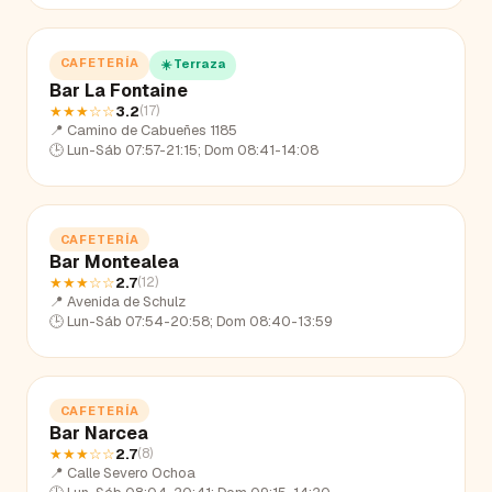
CAFETERÍA
☀️ Terraza
Bar La Fontaine
★★★
☆☆
3.2
(
17
)
📍
Camino de Cabueñes 1185
🕒
Lun-Sáb 07:57-21:15; Dom 08:41-14:08
CAFETERÍA
Bar Montealea
★★★
☆☆
2.7
(
12
)
📍
Avenida de Schulz
🕒
Lun-Sáb 07:54-20:58; Dom 08:40-13:59
CAFETERÍA
Bar Narcea
★★★
☆☆
2.7
(
8
)
📍
Calle Severo Ochoa