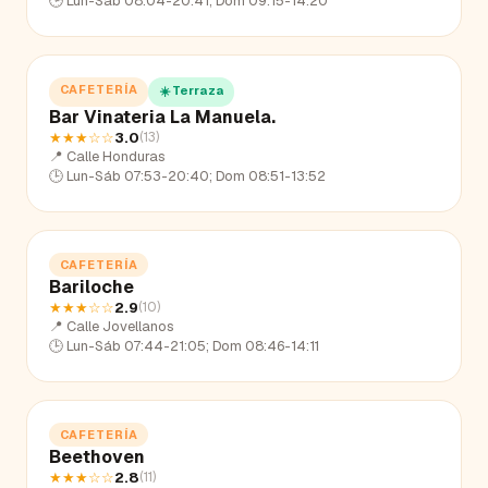
🕒
Lun-Sáb 08:04-20:41; Dom 09:15-14:20
CAFETERÍA
☀️ Terraza
Bar Vinateria La Manuela.
★★★
☆☆
3.0
(
13
)
📍
Calle Honduras
🕒
Lun-Sáb 07:53-20:40; Dom 08:51-13:52
CAFETERÍA
Bariloche
★★★
☆☆
2.9
(
10
)
📍
Calle Jovellanos
🕒
Lun-Sáb 07:44-21:05; Dom 08:46-14:11
CAFETERÍA
Beethoven
★★★
☆☆
2.8
(
11
)